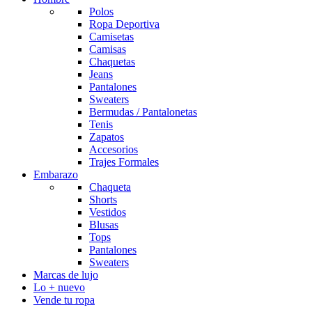
Polos
Ropa Deportiva
Camisetas
Camisas
Chaquetas
Jeans
Pantalones
Sweaters
Bermudas / Pantalonetas
Tenis
Zapatos
Accesorios
Trajes Formales
Embarazo
Chaqueta
Shorts
Vestidos
Blusas
Tops
Pantalones
Sweaters
Marcas de lujo
Lo + nuevo
Vende tu ropa