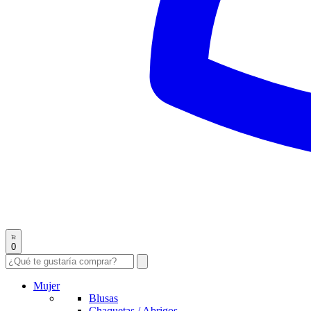
0
Mujer
Blusas
Chaquetas / Abrigos