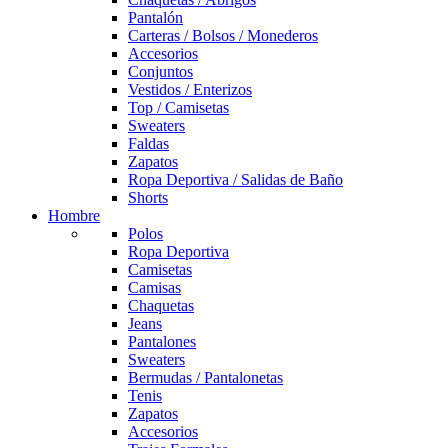
Pantalón
Carteras / Bolsos / Monederos
Accesorios
Conjuntos
Vestidos / Enterizos
Top / Camisetas
Sweaters
Faldas
Zapatos
Ropa Deportiva / Salidas de Baño
Shorts
Hombre
Polos
Ropa Deportiva
Camisetas
Camisas
Chaquetas
Jeans
Pantalones
Sweaters
Bermudas / Pantalonetas
Tenis
Zapatos
Accesorios