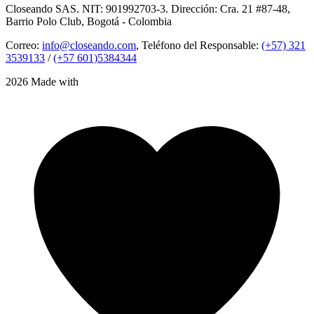
Closeando SAS. NIT: 901992703-3. Dirección: Cra. 21 #87-48,
Barrio Polo Club, Bogotá - Colombia
Correo:
info@closeando.com
, Teléfono del Responsable:
(+57) 321
3539133
/
(+57 601)5384344
2026 Made with