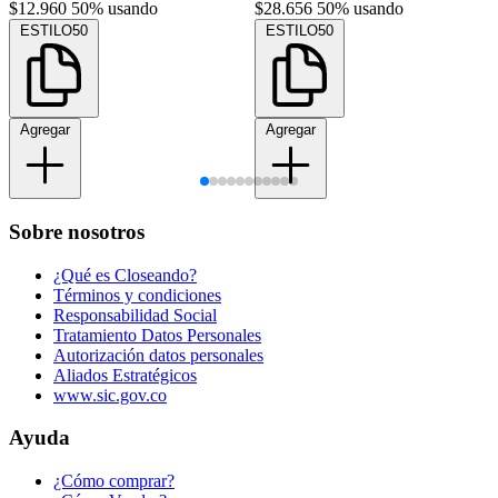
$12.960
50% usando
$28.656
50% usando
ESTILO50
ESTILO50
Agregar
Agregar
Sobre nosotros
¿Qué es Closeando?
Términos y condiciones
Responsabilidad Social
Tratamiento Datos Personales
Autorización datos personales
Aliados Estratégicos
www.sic.gov.co
Ayuda
¿Cómo comprar?