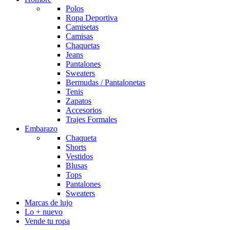
Polos
Ropa Deportiva
Camisetas
Camisas
Chaquetas
Jeans
Pantalones
Sweaters
Bermudas / Pantalonetas
Tenis
Zapatos
Accesorios
Trajes Formales
Embarazo
Chaqueta
Shorts
Vestidos
Blusas
Tops
Pantalones
Sweaters
Marcas de lujo
Lo + nuevo
Vende tu ropa