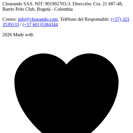
Closeando SAS. NIT: 901992703-3. Dirección: Cra. 21 #87-48,
Barrio Polo Club, Bogotá - Colombia
Correo:
info@closeando.com
, Teléfono del Responsable:
(+57) 321
3539133
/
(+57 601)5384344
2026 Made with