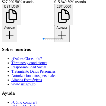
$27.200
50% usando
$15.840
50% usando
ESTILO50
ESTILO50
Agregar
Agregar
Sobre nosotros
¿Qué es Closeando?
Términos y condiciones
Responsabilidad Social
Tratamiento Datos Personales
Autorización datos personales
Aliados Estratégicos
www.sic.gov.co
Ayuda
¿Cómo comprar?