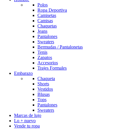
Polos
Ropa Deportiva
Camisetas
Camisas
Chaquetas
Jeans
Pantalones
Sweaters
Bermudas / Pantalonetas
Tenis
Zapatos
Accesorios
Trajes Formales
Embarazo
Chaqueta
Shorts
Vestidos
Blusas
Tops
Pantalones
Sweaters
Marcas de lujo
Lo + nuevo
Vende tu ropa