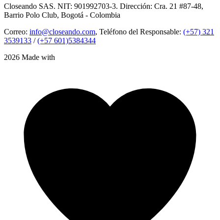
Closeando SAS. NIT: 901992703-3. Dirección: Cra. 21 #87-48,
Barrio Polo Club, Bogotá - Colombia
Correo:
info@closeando.com
, Teléfono del Responsable:
(+57) 321
3539133
/
(+57 601)5384344
2026 Made with