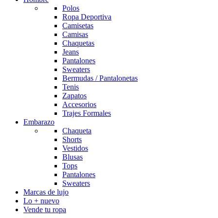
Polos
Ropa Deportiva
Camisetas
Camisas
Chaquetas
Jeans
Pantalones
Sweaters
Bermudas / Pantalonetas
Tenis
Zapatos
Accesorios
Trajes Formales
Embarazo
Chaqueta
Shorts
Vestidos
Blusas
Tops
Pantalones
Sweaters
Marcas de lujo
Lo + nuevo
Vende tu ropa