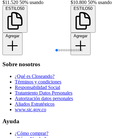
$11.520
50% usando
$10.800
50% usando
ESTILO50
ESTILO50
Agregar
Agregar
Sobre nosotros
¿Qué es Closeando?
Términos y condiciones
Responsabilidad Social
Tratamiento Datos Personales
Autorización datos personales
Aliados Estratégicos
www.sic.gov.co
Ayuda
¿Cómo comprar?