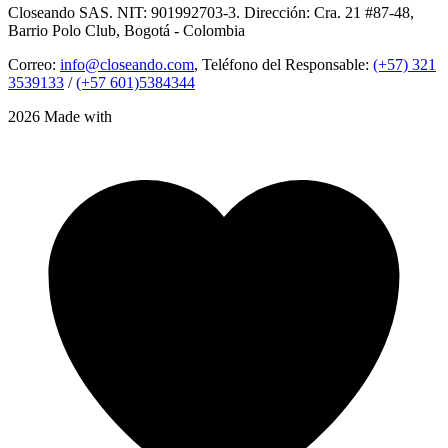
Closeando SAS. NIT: 901992703-3. Dirección: Cra. 21 #87-48,
Barrio Polo Club, Bogotá - Colombia
Correo:
info@closeando.com
, Teléfono del Responsable:
(+57) 321
3539133
/
(+57 601)5384344
2026 Made with