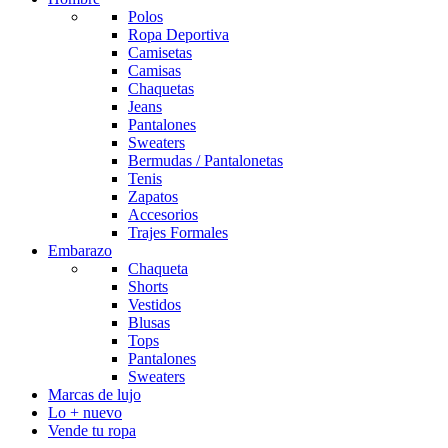
Polos
Ropa Deportiva
Camisetas
Camisas
Chaquetas
Jeans
Pantalones
Sweaters
Bermudas / Pantalonetas
Tenis
Zapatos
Accesorios
Trajes Formales
Embarazo
Chaqueta
Shorts
Vestidos
Blusas
Tops
Pantalones
Sweaters
Marcas de lujo
Lo + nuevo
Vende tu ropa