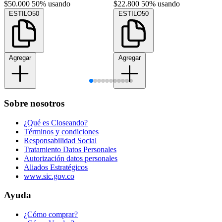
$50.000
50% usando
$22.800
50% usando
ESTILO50
ESTILO50
Agregar
Agregar
Sobre nosotros
¿Qué es Closeando?
Términos y condiciones
Responsabilidad Social
Tratamiento Datos Personales
Autorización datos personales
Aliados Estratégicos
www.sic.gov.co
Ayuda
¿Cómo comprar?