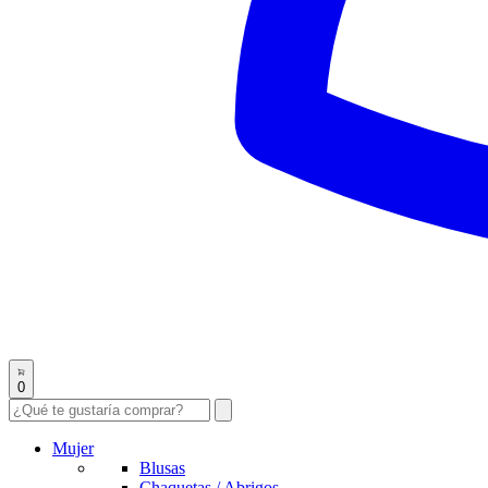
0
Mujer
Blusas
Chaquetas / Abrigos