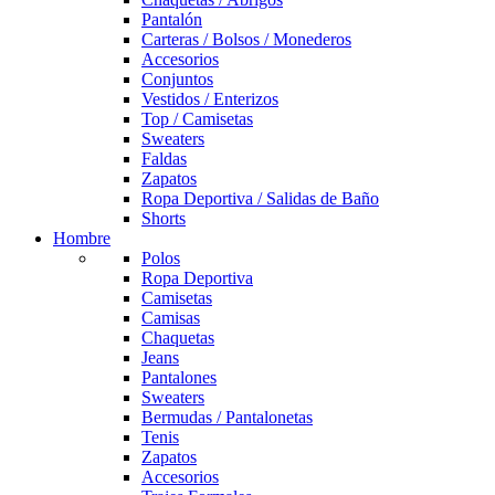
Pantalón
Carteras / Bolsos / Monederos
Accesorios
Conjuntos
Vestidos / Enterizos
Top / Camisetas
Sweaters
Faldas
Zapatos
Ropa Deportiva / Salidas de Baño
Shorts
Hombre
Polos
Ropa Deportiva
Camisetas
Camisas
Chaquetas
Jeans
Pantalones
Sweaters
Bermudas / Pantalonetas
Tenis
Zapatos
Accesorios