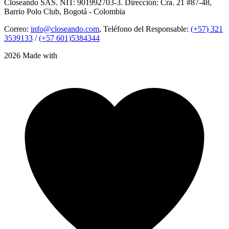
Closeando SAS. NIT: 901992703-3. Dirección: Cra. 21 #87-48,
Barrio Polo Club, Bogotá - Colombia
Correo:
info@closeando.com
, Teléfono del Responsable:
(+57) 321
3539133
/
(+57 601)5384344
2026 Made with