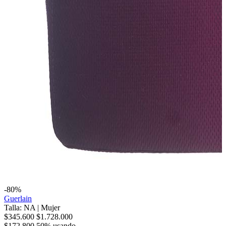
-80%
Guerlain
Talla: NA
|
Mujer
$345.600
$1.728.000
$172.800
50% usando