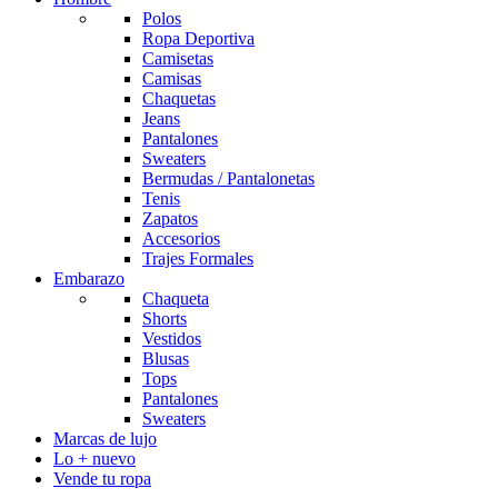
Polos
Ropa Deportiva
Camisetas
Camisas
Chaquetas
Jeans
Pantalones
Sweaters
Bermudas / Pantalonetas
Tenis
Zapatos
Accesorios
Trajes Formales
Embarazo
Chaqueta
Shorts
Vestidos
Blusas
Tops
Pantalones
Sweaters
Marcas de lujo
Lo + nuevo
Vende tu ropa