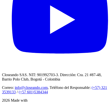
Closeando SAS. NIT: 901992703-3. Dirección: Cra. 21 #87-48,
Barrio Polo Club, Bogotá - Colombia
Correo:
info@closeando.com
, Teléfono del Responsable:
(+57) 321
3539133
/
(+57 601)5384344
2026 Made with