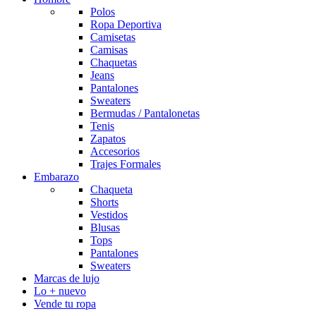
Polos
Ropa Deportiva
Camisetas
Camisas
Chaquetas
Jeans
Pantalones
Sweaters
Bermudas / Pantalonetas
Tenis
Zapatos
Accesorios
Trajes Formales
Embarazo
Chaqueta
Shorts
Vestidos
Blusas
Tops
Pantalones
Sweaters
Marcas de lujo
Lo + nuevo
Vende tu ropa