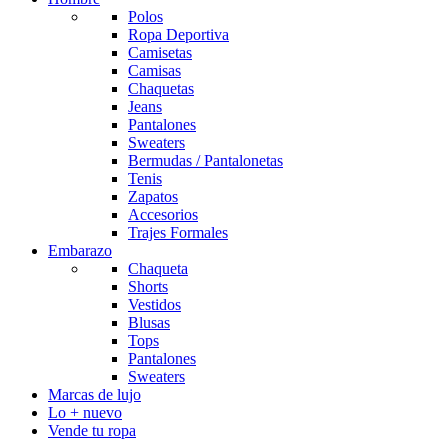
Polos
Ropa Deportiva
Camisetas
Camisas
Chaquetas
Jeans
Pantalones
Sweaters
Bermudas / Pantalonetas
Tenis
Zapatos
Accesorios
Trajes Formales
Embarazo
Chaqueta
Shorts
Vestidos
Blusas
Tops
Pantalones
Sweaters
Marcas de lujo
Lo + nuevo
Vende tu ropa