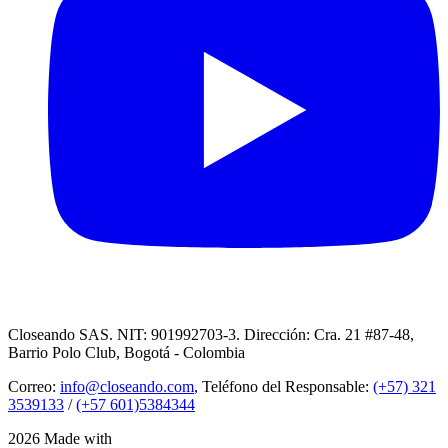
Closeando SAS. NIT: 901992703-3. Dirección: Cra. 21 #87-48,
Barrio Polo Club, Bogotá - Colombia
Correo:
info@closeando.com
, Teléfono del Responsable:
(+57) 321
3539133
/
(+57 601)5384344
2026 Made with