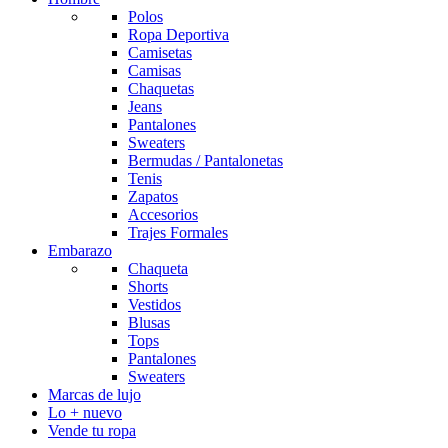
Polos
Ropa Deportiva
Camisetas
Camisas
Chaquetas
Jeans
Pantalones
Sweaters
Bermudas / Pantalonetas
Tenis
Zapatos
Accesorios
Trajes Formales
Embarazo
Chaqueta
Shorts
Vestidos
Blusas
Tops
Pantalones
Sweaters
Marcas de lujo
Lo + nuevo
Vende tu ropa