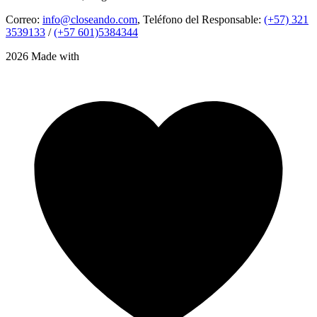
Correo:
info@closeando.com
, Teléfono del Responsable:
(+57) 321
3539133
/
(+57 601)5384344
2026 Made with