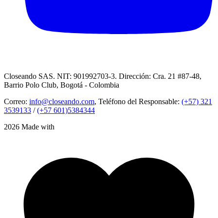
Closeando SAS. NIT: 901992703-3. Dirección: Cra. 21 #87-48,
Barrio Polo Club, Bogotá - Colombia
Correo:
info@closeando.com
, Teléfono del Responsable:
(+57) 321
3539133
/
(+57 601)5384344
2026 Made with