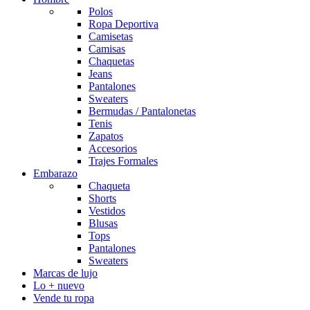
Polos
Ropa Deportiva
Camisetas
Camisas
Chaquetas
Jeans
Pantalones
Sweaters
Bermudas / Pantalonetas
Tenis
Zapatos
Accesorios
Trajes Formales
Embarazo
Chaqueta
Shorts
Vestidos
Blusas
Tops
Pantalones
Sweaters
Marcas de lujo
Lo + nuevo
Vende tu ropa