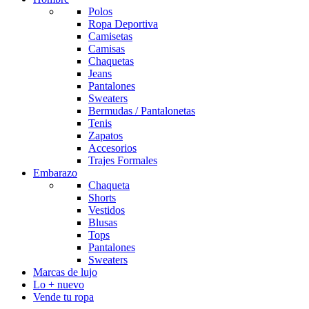
Polos
Ropa Deportiva
Camisetas
Camisas
Chaquetas
Jeans
Pantalones
Sweaters
Bermudas / Pantalonetas
Tenis
Zapatos
Accesorios
Trajes Formales
Embarazo
Chaqueta
Shorts
Vestidos
Blusas
Tops
Pantalones
Sweaters
Marcas de lujo
Lo + nuevo
Vende tu ropa