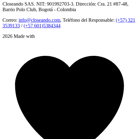
Closeando SAS. NIT: 901992703-3. Dirección: Cra. 21 #87-48,
Barrio Polo Club, Bogotá - Colombia
Correo:
info@closeando.com
, Teléfono del Responsable:
(+57) 321
3539133
/
(+57 601)5384344
2026 Made with