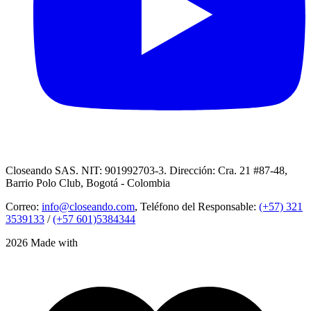
Closeando SAS. NIT: 901992703-3. Dirección: Cra. 21 #87-48,
Barrio Polo Club, Bogotá - Colombia
Correo:
info@closeando.com
, Teléfono del Responsable:
(+57) 321
3539133
/
(+57 601)5384344
2026 Made with