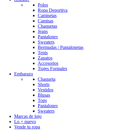
Polos
Ropa Deportiva
Camisetas
Camisas
Chaquetas
Jeans
Pantalones
Sweaters
Bermudas / Pantalonetas
Tenis
Zapatos
Accesorios
Trajes Formales
Embarazo
Chaqueta
Shorts
Vestidos
Blusas
Tops
Pantalones
Sweaters
Marcas de lujo
Lo + nuevo
Vende tu ropa