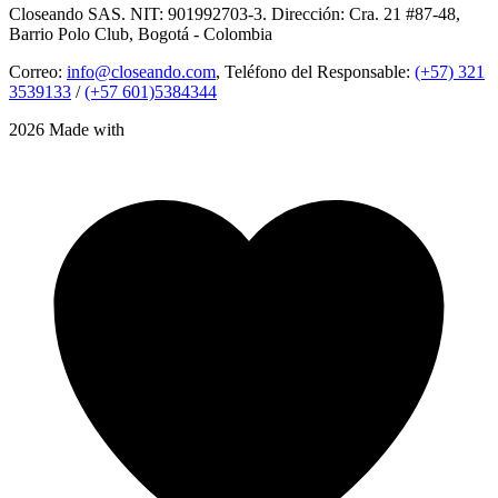
Closeando SAS. NIT: 901992703-3. Dirección: Cra. 21 #87-48,
Barrio Polo Club, Bogotá - Colombia
Correo:
info@closeando.com
, Teléfono del Responsable:
(+57) 321
3539133
/
(+57 601)5384344
2026 Made with