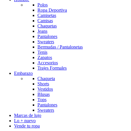
Polos
Ropa Deportiva
Camisetas
Camisas
Chaquetas
Jeans
Pantalones
Sweaters
Bermudas / Pantalonetas
Tenis
Zapatos
Accesorios
Trajes Formales
Embarazo
Chaqueta
Shorts
Vestidos
Blusas
Tops
Pantalones
Sweaters
Marcas de lujo
Lo + nuevo
Vende tu ropa