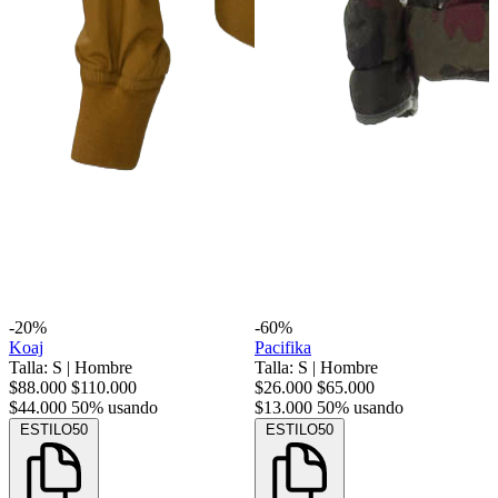
-20%
-60%
Koaj
Pacifika
Talla: S
|
Hombre
Talla: S
|
Hombre
$88.000
$110.000
$26.000
$65.000
$44.000
50% usando
$13.000
50% usando
ESTILO50
ESTILO50