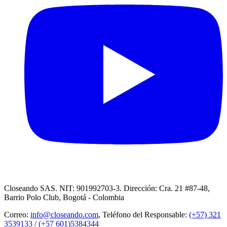
Closeando SAS. NIT: 901992703-3. Dirección: Cra. 21 #87-48,
Barrio Polo Club, Bogotá - Colombia
Correo:
info@closeando.com
, Teléfono del Responsable:
(+57) 321
3539133
/
(+57 601)5384344