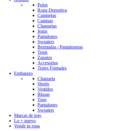
Polos
Ropa Deportiva
Camisetas
Camisas
Chaquetas
Jeans
Pantalones
Sweaters
Bermudas / Pantalonetas
Tenis
Zapatos
Accesorios
Trajes Formales
Embarazo
Chaqueta
Shorts
Vestidos
Blusas
Tops
Pantalones
Sweaters
Marcas de lujo
Lo + nuevo
Vende tu ropa