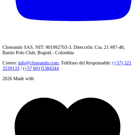
Closeando SAS. NIT: 901992703-3. Dirección: Cra. 21 #87-48,
Barrio Polo Club, Bogotá - Colombia
Correo:
info@closeando.com
, Teléfono del Responsable:
(+57) 321
3539133
/
(+57 601)5384344
2026 Made with