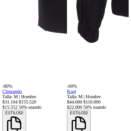
-80%
-60%
Closeando
Koaj
Talla: M
|
Hombre
Talla: M
|
Hombre
$31.104
$155.520
$44.000
$110.000
$15.552
50% usando
$22.000
50% usando
ESTILO50
ESTILO50