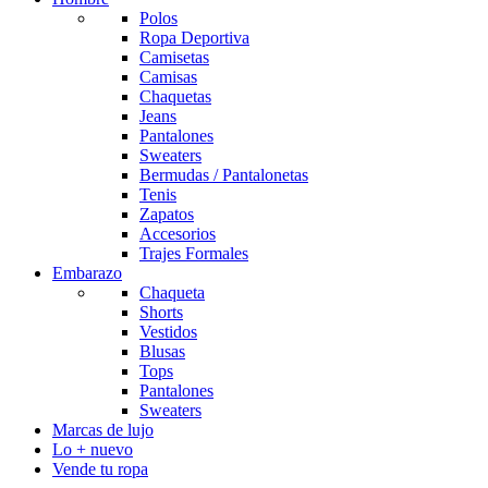
Polos
Ropa Deportiva
Camisetas
Camisas
Chaquetas
Jeans
Pantalones
Sweaters
Bermudas / Pantalonetas
Tenis
Zapatos
Accesorios
Trajes Formales
Embarazo
Chaqueta
Shorts
Vestidos
Blusas
Tops
Pantalones
Sweaters
Marcas de lujo
Lo + nuevo
Vende tu ropa