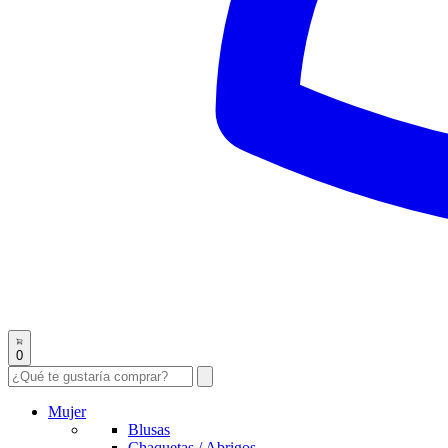
0
Mujer
Blusas
Chaquetas / Abrigos