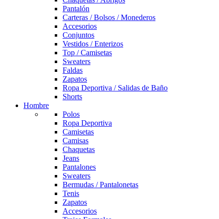
Pantalón
Carteras / Bolsos / Monederos
Accesorios
Conjuntos
Vestidos / Enterizos
Top / Camisetas
Sweaters
Faldas
Zapatos
Ropa Deportiva / Salidas de Baño
Shorts
Hombre
Polos
Ropa Deportiva
Camisetas
Camisas
Chaquetas
Jeans
Pantalones
Sweaters
Bermudas / Pantalonetas
Tenis
Zapatos
Accesorios