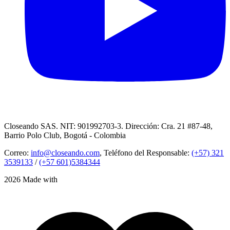
Closeando SAS. NIT: 901992703-3. Dirección: Cra. 21 #87-48,
Barrio Polo Club, Bogotá - Colombia
Correo:
info@closeando.com
, Teléfono del Responsable:
(+57) 321
3539133
/
(+57 601)5384344
2026 Made with