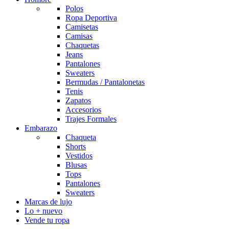
Polos
Ropa Deportiva
Camisetas
Camisas
Chaquetas
Jeans
Pantalones
Sweaters
Bermudas / Pantalonetas
Tenis
Zapatos
Accesorios
Trajes Formales
Embarazo
Chaqueta
Shorts
Vestidos
Blusas
Tops
Pantalones
Sweaters
Marcas de lujo
Lo + nuevo
Vende tu ropa