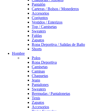
Pantalón
Carteras / Bolsos / Monederos
Accesorios
Conjuntos
Vestidos / Enterizos
Top / Camisetas
Sweaters
Faldas
Zapatos
Ropa Deportiva / Salidas de Baño
Shorts
Hombre
Polos
Ropa Deportiva
Camisetas
Camisas
Chaquetas
Jeans
Pantalones
Sweaters
Bermudas / Pantalonetas
Tenis
Zapatos
Accesorios