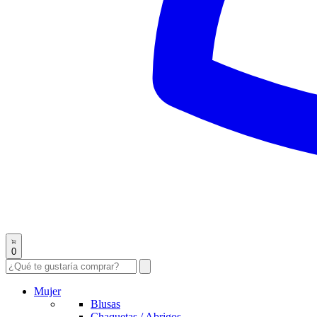
0
Mujer
Blusas
Chaquetas / Abrigos