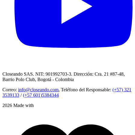
Closeando SAS. NIT: 901992703-3. Dirección: Cra. 21 #87-48,
Barrio Polo Club, Bogotá - Colombia
Correo:
info@closeando.com
, Teléfono del Responsable:
(+57) 321
3539133
/
(+57 601)5384344
2026 Made with