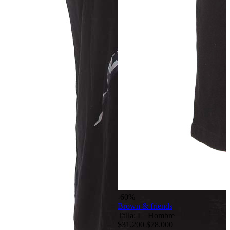
-60%
Brown & friends
Talla: L
|
Hombre
$31.200
$78.000