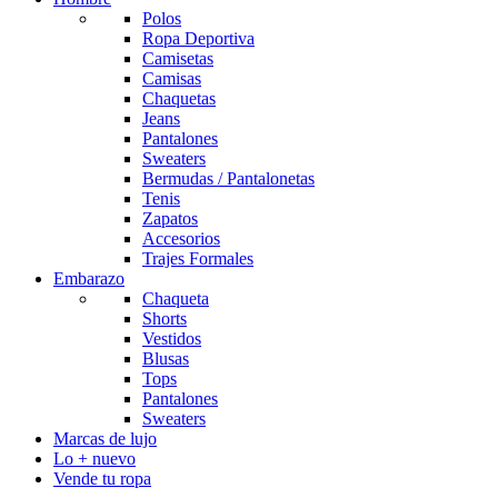
Polos
Ropa Deportiva
Camisetas
Camisas
Chaquetas
Jeans
Pantalones
Sweaters
Bermudas / Pantalonetas
Tenis
Zapatos
Accesorios
Trajes Formales
Embarazo
Chaqueta
Shorts
Vestidos
Blusas
Tops
Pantalones
Sweaters
Marcas de lujo
Lo + nuevo
Vende tu ropa