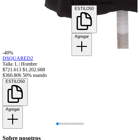
$15.600
50% usando
ESTILO50
Agregar
-40%
DSQUARED2
Talla: L
|
Hombre
$721.613
$1.202.688
$360.806
50% usando
ESTILO50
Agregar
Sobre nosotros