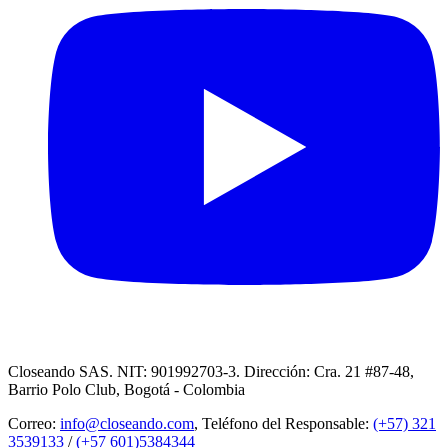
Closeando SAS. NIT: 901992703-3. Dirección: Cra. 21 #87-48,
Barrio Polo Club, Bogotá - Colombia
Correo:
info@closeando.com
, Teléfono del Responsable:
(+57) 321
3539133
/
(+57 601)5384344