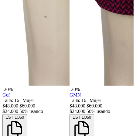
-20%
-20%
Gef
GMN
Talla: 16
|
Mujer
Talla: 16
|
Mujer
$48.000
$60.000
$48.000
$60.000
$24.000
50% usando
$24.000
50% usando
ESTILO50
ESTILO50