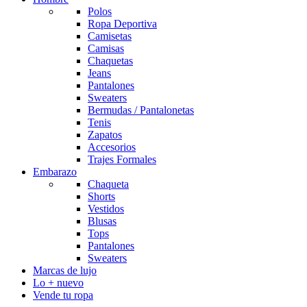
Polos
Ropa Deportiva
Camisetas
Camisas
Chaquetas
Jeans
Pantalones
Sweaters
Bermudas / Pantalonetas
Tenis
Zapatos
Accesorios
Trajes Formales
Embarazo
Chaqueta
Shorts
Vestidos
Blusas
Tops
Pantalones
Sweaters
Marcas de lujo
Lo + nuevo
Vende tu ropa