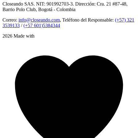
Closeando SAS. NIT: 901992703-3. Dirección: Cra. 21 #87-48,
Barrio Polo Club, Bogotá - Colombia
Correo:
info@closeando.com
, Teléfono del Responsable:
(+57) 321
3539133
/
(+57 601)5384344
2026 Made with