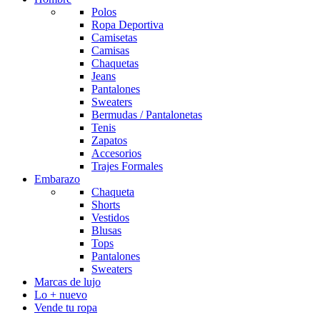
Polos
Ropa Deportiva
Camisetas
Camisas
Chaquetas
Jeans
Pantalones
Sweaters
Bermudas / Pantalonetas
Tenis
Zapatos
Accesorios
Trajes Formales
Embarazo
Chaqueta
Shorts
Vestidos
Blusas
Tops
Pantalones
Sweaters
Marcas de lujo
Lo + nuevo
Vende tu ropa