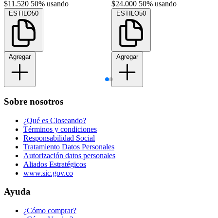
$11.520
50% usando
$24.000
50% usando
ESTILO50
ESTILO50
Agregar
Agregar
Sobre nosotros
¿Qué es Closeando?
Términos y condiciones
Responsabilidad Social
Tratamiento Datos Personales
Autorización datos personales
Aliados Estratégicos
www.sic.gov.co
Ayuda
¿Cómo comprar?