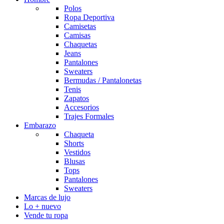
Polos
Ropa Deportiva
Camisetas
Camisas
Chaquetas
Jeans
Pantalones
Sweaters
Bermudas / Pantalonetas
Tenis
Zapatos
Accesorios
Trajes Formales
Embarazo
Chaqueta
Shorts
Vestidos
Blusas
Tops
Pantalones
Sweaters
Marcas de lujo
Lo + nuevo
Vende tu ropa