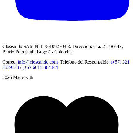
Closeando SAS. NIT: 901992703-3. Dirección: Cra. 21 #87-48,
Barrio Polo Club, Bogotá - Colombia
Correo:
info@closeando.com
, Teléfono del Responsable:
(+57) 321
3539133
/
(+57 601)5384344
2026 Made with