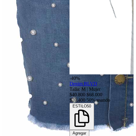
-40%
Denim BLVD
Talla: M
|
Mujer
$40.800
$68.000
$20.400
50% usando
ESTILO50
Agregar