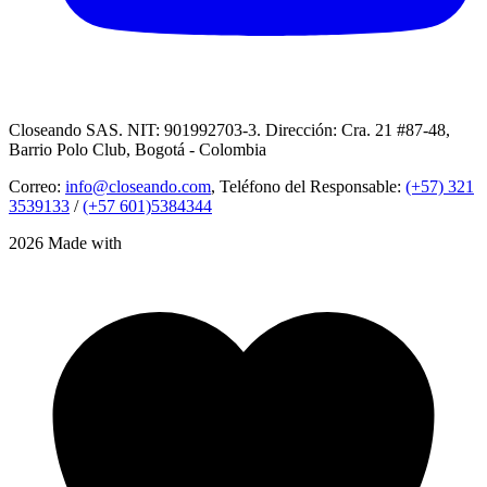
Closeando SAS. NIT: 901992703-3. Dirección: Cra. 21 #87-48,
Barrio Polo Club, Bogotá - Colombia
Correo:
info@closeando.com
, Teléfono del Responsable:
(+57) 321
3539133
/
(+57 601)5384344
2026 Made with