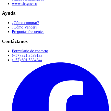
www.sic.gov.co
Ayuda
¿Cómo comprar?
¿Cómo Vender?
Preguntas frecuentes
Contáctanos
Formulario de contacto
(+57) 321 3539133
(+57) 601 5384344