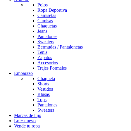
Polos
Ropa Deportiva
Camisetas
Camisas
Chaquetas
Jeans
Pantalones
Sweaters
Bermudas / Pantalonetas
Tenis
Zapatos
Accesorios
Trajes Formales
Embarazo
Chaqueta
Shorts
Vestidos
Blusas
Tops
Pantalones
Sweaters
Marcas de lujo
Lo + nuevo
Vende tu ropa