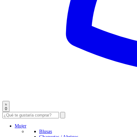
0
Mujer
Blusas
Chaquetas / Abrigos