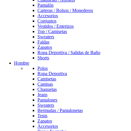
Pantalón
Carteras / Bolsos / Monederos
Accesorios
Conjuntos
Vestidos / Enterizos
Top / Camisetas
Sweaters
Faldas
Zapatos
Ropa Deportiva / Salidas de Baño
Shorts
Hombre
Polos
Ropa Deportiva
Camisetas
Camisas
Chaquetas
Jeans
Pantalones
Sweaters
Bermudas / Pantalonetas
Tenis
Zapatos
Accesorios