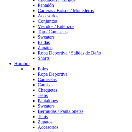
Pantalón
Carteras / Bolsos / Monederos
Accesorios
Conjuntos
Vestidos / Enterizos
Top / Camisetas
Sweaters
Faldas
Zapatos
Ropa Deportiva / Salidas de Baño
Shorts
Hombre
Polos
Ropa Deportiva
Camisetas
Camisas
Chaquetas
Jeans
Pantalones
Sweaters
Bermudas / Pantalonetas
Tenis
Zapatos
Accesorios