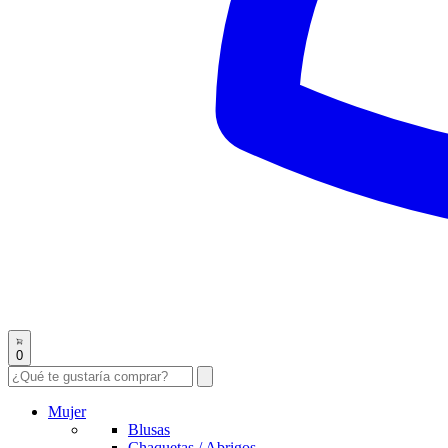
0
Mujer
Blusas
Chaquetas / Abrigos