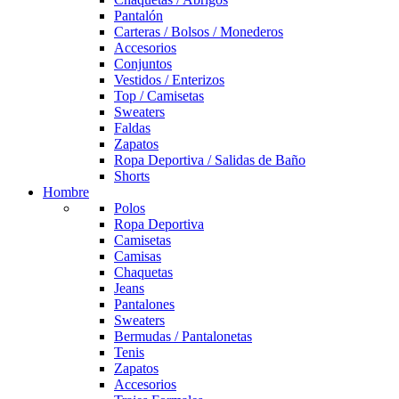
Pantalón
Carteras / Bolsos / Monederos
Accesorios
Conjuntos
Vestidos / Enterizos
Top / Camisetas
Sweaters
Faldas
Zapatos
Ropa Deportiva / Salidas de Baño
Shorts
Hombre
Polos
Ropa Deportiva
Camisetas
Camisas
Chaquetas
Jeans
Pantalones
Sweaters
Bermudas / Pantalonetas
Tenis
Zapatos
Accesorios