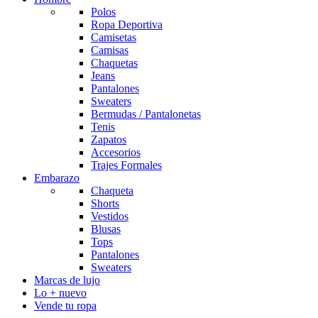
Polos
Ropa Deportiva
Camisetas
Camisas
Chaquetas
Jeans
Pantalones
Sweaters
Bermudas / Pantalonetas
Tenis
Zapatos
Accesorios
Trajes Formales
Embarazo
Chaqueta
Shorts
Vestidos
Blusas
Tops
Pantalones
Sweaters
Marcas de lujo
Lo + nuevo
Vende tu ropa