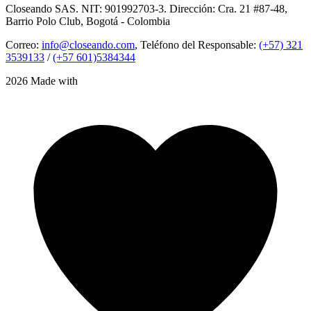
Closeando SAS. NIT: 901992703-3. Dirección: Cra. 21 #87-48,
Barrio Polo Club, Bogotá - Colombia
Correo:
info@closeando.com
, Teléfono del Responsable:
(+57) 321
3539133
/
(+57 601)5384344
2026 Made with