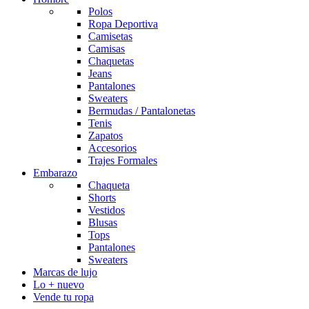
Polos
Ropa Deportiva
Camisetas
Camisas
Chaquetas
Jeans
Pantalones
Sweaters
Bermudas / Pantalonetas
Tenis
Zapatos
Accesorios
Trajes Formales
Embarazo
Chaqueta
Shorts
Vestidos
Blusas
Tops
Pantalones
Sweaters
Marcas de lujo
Lo + nuevo
Vende tu ropa