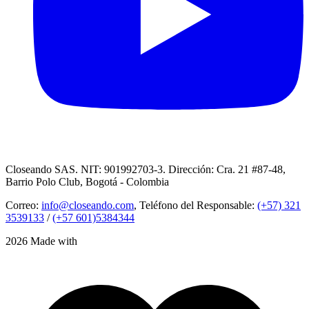
Closeando SAS. NIT: 901992703-3. Dirección: Cra. 21 #87-48,
Barrio Polo Club, Bogotá - Colombia
Correo:
info@closeando.com
, Teléfono del Responsable:
(+57) 321
3539133
/
(+57 601)5384344
2026 Made with