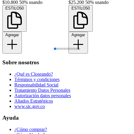
$10.800
50% usando
$25.200
50% usando
ESTILO50
ESTILO50
Agregar
Agregar
Sobre nosotros
¿Qué es Closeando?
Términos y condiciones
Responsabilidad Social
Tratamiento Datos Personales
Autorización datos personales
Aliados Estratégicos
www.sic.gov.co
Ayuda
¿Cómo comprar?