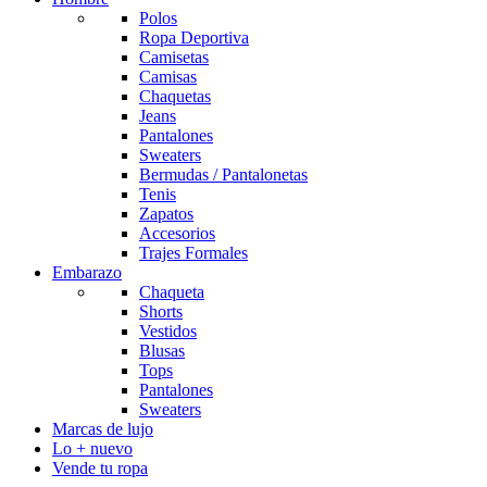
Polos
Ropa Deportiva
Camisetas
Camisas
Chaquetas
Jeans
Pantalones
Sweaters
Bermudas / Pantalonetas
Tenis
Zapatos
Accesorios
Trajes Formales
Embarazo
Chaqueta
Shorts
Vestidos
Blusas
Tops
Pantalones
Sweaters
Marcas de lujo
Lo + nuevo
Vende tu ropa