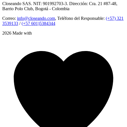
Closeando SAS. NIT: 901992703-3. Dirección: Cra. 21 #87-48,
Barrio Polo Club, Bogotá - Colombia
Correo:
info@closeando.com
, Teléfono del Responsable:
(+57) 321
3539133
/
(+57 601)5384344
2026 Made with