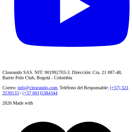
Closeando SAS. NIT: 901992703-3. Dirección: Cra. 21 #87-48,
Barrio Polo Club, Bogotá - Colombia
Correo:
info@closeando.com
, Teléfono del Responsable:
(+57) 321
3539133
/
(+57 601)5384344
2026 Made with