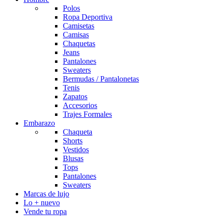
Polos
Ropa Deportiva
Camisetas
Camisas
Chaquetas
Jeans
Pantalones
Sweaters
Bermudas / Pantalonetas
Tenis
Zapatos
Accesorios
Trajes Formales
Embarazo
Chaqueta
Shorts
Vestidos
Blusas
Tops
Pantalones
Sweaters
Marcas de lujo
Lo + nuevo
Vende tu ropa