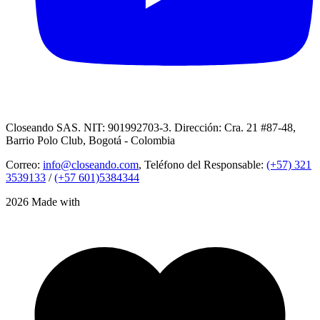
Closeando SAS. NIT: 901992703-3. Dirección: Cra. 21 #87-48,
Barrio Polo Club, Bogotá - Colombia
Correo:
info@closeando.com
, Teléfono del Responsable:
(+57) 321
3539133
/
(+57 601)5384344
2026 Made with