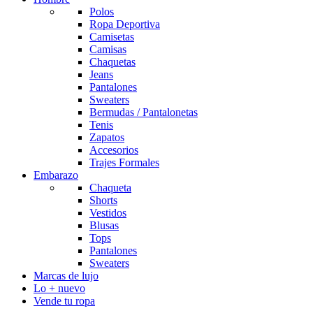
Polos
Ropa Deportiva
Camisetas
Camisas
Chaquetas
Jeans
Pantalones
Sweaters
Bermudas / Pantalonetas
Tenis
Zapatos
Accesorios
Trajes Formales
Embarazo
Chaqueta
Shorts
Vestidos
Blusas
Tops
Pantalones
Sweaters
Marcas de lujo
Lo + nuevo
Vende tu ropa