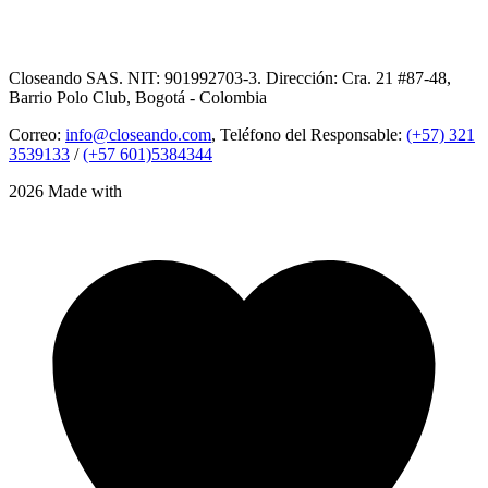
Closeando SAS. NIT: 901992703-3. Dirección: Cra. 21 #87-48,
Barrio Polo Club, Bogotá - Colombia
Correo:
info@closeando.com
, Teléfono del Responsable:
(+57) 321
3539133
/
(+57 601)5384344
2026 Made with