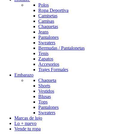
Polos
Ropa Deportiva
Camisetas
Camisas
Chaquetas
Jeans
Pantalones
Sweaters
Bermudas / Pantalonetas
Tenis
Zapatos
Accesorios
Trajes Formales
Embarazo
Chaqueta
Shorts
Vestidos
Blusas
Tops
Pantalones
Sweaters
Marcas de lujo
Lo + nuevo
Vende tu ropa