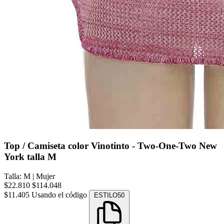
Top / Camiseta color Vinotinto - Two-One-Two New
York talla M
Talla: M
|
Mujer
$22.810
$114.048
$11.405
Usando el código
ESTILO50