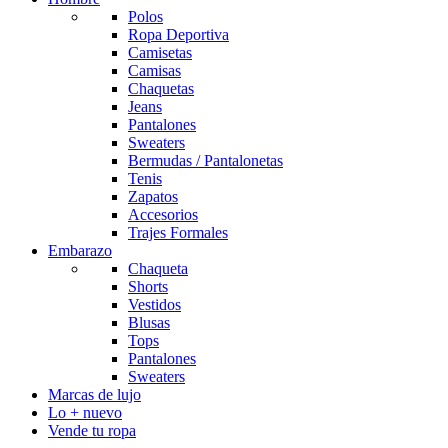
Polos
Ropa Deportiva
Camisetas
Camisas
Chaquetas
Jeans
Pantalones
Sweaters
Bermudas / Pantalonetas
Tenis
Zapatos
Accesorios
Trajes Formales
Embarazo
Chaqueta
Shorts
Vestidos
Blusas
Tops
Pantalones
Sweaters
Marcas de lujo
Lo + nuevo
Vende tu ropa