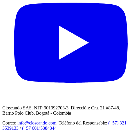
Closeando SAS. NIT: 901992703-3. Dirección: Cra. 21 #87-48,
Barrio Polo Club, Bogotá - Colombia
Correo:
info@closeando.com
, Teléfono del Responsable:
(+57) 321
3539133
/
(+57 601)5384344