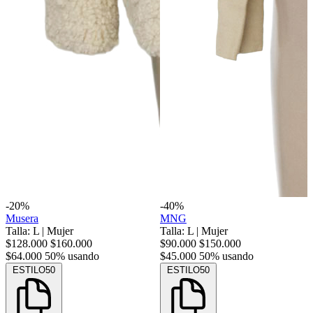
-20%
-40%
Musera
MNG
Talla: L
|
Mujer
Talla: L
|
Mujer
$128.000
$160.000
$90.000
$150.000
$64.000
50% usando
$45.000
50% usando
ESTILO50
ESTILO50