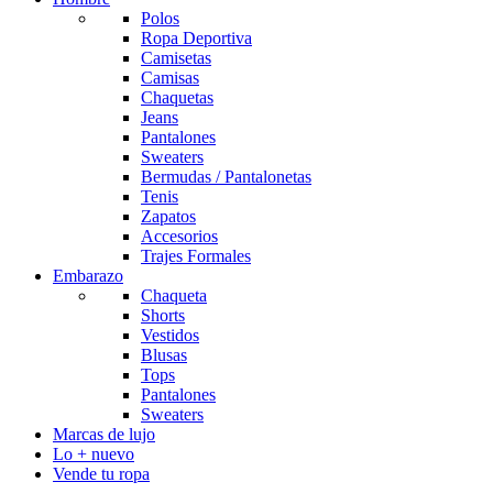
Polos
Ropa Deportiva
Camisetas
Camisas
Chaquetas
Jeans
Pantalones
Sweaters
Bermudas / Pantalonetas
Tenis
Zapatos
Accesorios
Trajes Formales
Embarazo
Chaqueta
Shorts
Vestidos
Blusas
Tops
Pantalones
Sweaters
Marcas de lujo
Lo + nuevo
Vende tu ropa