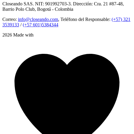
Closeando SAS. NIT: 901992703-3. Dirección: Cra. 21 #87-48,
Barrio Polo Club, Bogotá - Colombia
Correo:
info@closeando.com
, Teléfono del Responsable:
(+57) 321
3539133
/
(+57 601)5384344
2026 Made with