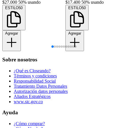
$27.000
50% usando
$17.400
50% usando
ESTILO50
ESTILO50
Agregar
Agregar
Sobre nosotros
¿Qué es Closeando?
Términos y condiciones
Responsabilidad Social
Tratamiento Datos Personales
Autorización datos personales
Aliados Estratégicos
www.sic.gov.co
Ayuda
¿Cómo comprar?