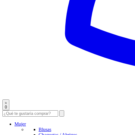
0
Mujer
Blusas
Chaquetas / Abrigos