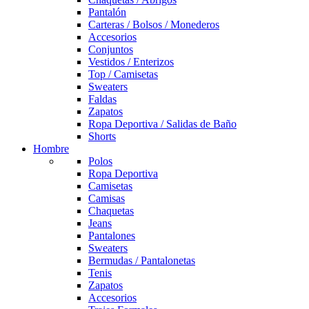
Pantalón
Carteras / Bolsos / Monederos
Accesorios
Conjuntos
Vestidos / Enterizos
Top / Camisetas
Sweaters
Faldas
Zapatos
Ropa Deportiva / Salidas de Baño
Shorts
Hombre
Polos
Ropa Deportiva
Camisetas
Camisas
Chaquetas
Jeans
Pantalones
Sweaters
Bermudas / Pantalonetas
Tenis
Zapatos
Accesorios