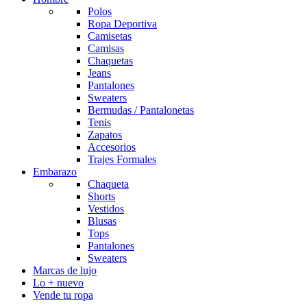
Polos
Ropa Deportiva
Camisetas
Camisas
Chaquetas
Jeans
Pantalones
Sweaters
Bermudas / Pantalonetas
Tenis
Zapatos
Accesorios
Trajes Formales
Embarazo
Chaqueta
Shorts
Vestidos
Blusas
Tops
Pantalones
Sweaters
Marcas de lujo
Lo + nuevo
Vende tu ropa