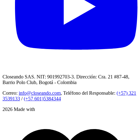
Closeando SAS. NIT: 901992703-3. Dirección: Cra. 21 #87-48,
Barrio Polo Club, Bogotá - Colombia
Correo:
info@closeando.com
, Teléfono del Responsable:
(+57) 321
3539133
/
(+57 601)5384344
2026 Made with