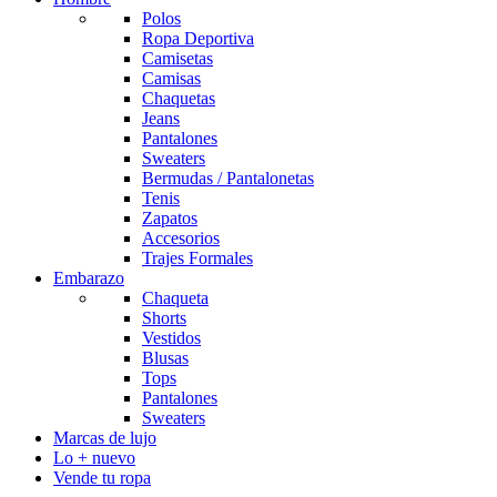
Polos
Ropa Deportiva
Camisetas
Camisas
Chaquetas
Jeans
Pantalones
Sweaters
Bermudas / Pantalonetas
Tenis
Zapatos
Accesorios
Trajes Formales
Embarazo
Chaqueta
Shorts
Vestidos
Blusas
Tops
Pantalones
Sweaters
Marcas de lujo
Lo + nuevo
Vende tu ropa