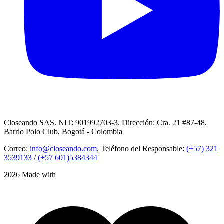
Closeando SAS. NIT: 901992703-3. Dirección: Cra. 21 #87-48,
Barrio Polo Club, Bogotá - Colombia
Correo:
info@closeando.com
, Teléfono del Responsable:
(+57) 321
3539133
/
(+57 601)5384344
2026 Made with