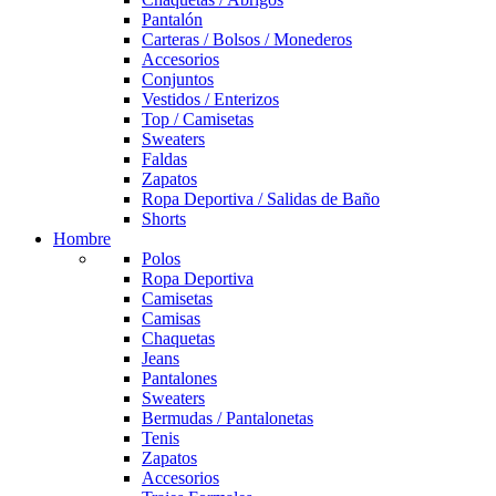
Pantalón
Carteras / Bolsos / Monederos
Accesorios
Conjuntos
Vestidos / Enterizos
Top / Camisetas
Sweaters
Faldas
Zapatos
Ropa Deportiva / Salidas de Baño
Shorts
Hombre
Polos
Ropa Deportiva
Camisetas
Camisas
Chaquetas
Jeans
Pantalones
Sweaters
Bermudas / Pantalonetas
Tenis
Zapatos
Accesorios