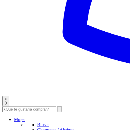
0
Mujer
Blusas
Chaquetas / Abrigos