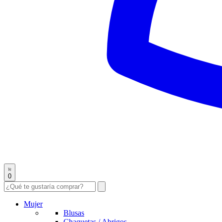
0
Mujer
Blusas
Chaquetas / Abrigos