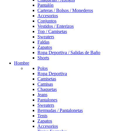
Pantalón
Carteras / Bolsos / Monederos
Accesorios
Conjuntos
Vestidos / Enterizos
Top / Camisetas
Sweaters
Faldas
Zapatos
Ropa Deportiva / Salidas de Baño
Shorts
Hombre
Polos
Ropa Deportiva
Camisetas
Camisas
Chaquetas
Jeans
Pantalones
Sweaters
Bermudas / Pantalonetas
Tenis
Zapatos
Accesorios