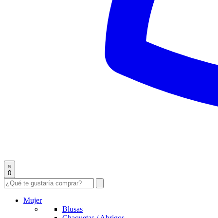
0
Mujer
Blusas
Chaquetas / Abrigos