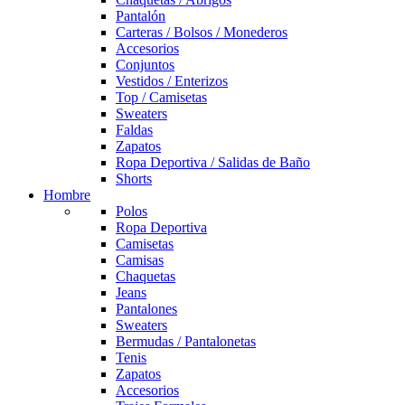
Pantalón
Carteras / Bolsos / Monederos
Accesorios
Conjuntos
Vestidos / Enterizos
Top / Camisetas
Sweaters
Faldas
Zapatos
Ropa Deportiva / Salidas de Baño
Shorts
Hombre
Polos
Ropa Deportiva
Camisetas
Camisas
Chaquetas
Jeans
Pantalones
Sweaters
Bermudas / Pantalonetas
Tenis
Zapatos
Accesorios