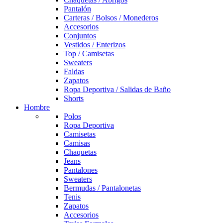
Pantalón
Carteras / Bolsos / Monederos
Accesorios
Conjuntos
Vestidos / Enterizos
Top / Camisetas
Sweaters
Faldas
Zapatos
Ropa Deportiva / Salidas de Baño
Shorts
Hombre
Polos
Ropa Deportiva
Camisetas
Camisas
Chaquetas
Jeans
Pantalones
Sweaters
Bermudas / Pantalonetas
Tenis
Zapatos
Accesorios