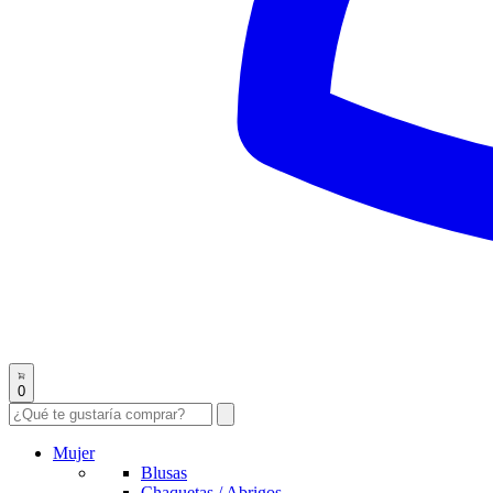
0
Mujer
Blusas
Chaquetas / Abrigos