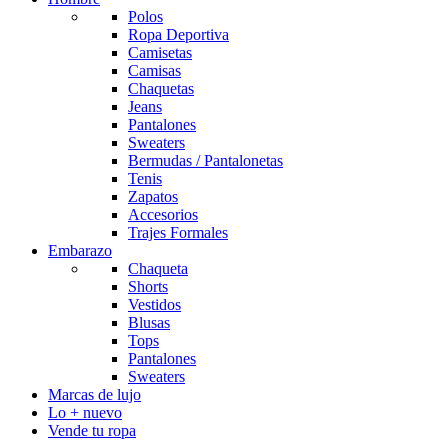
Polos
Ropa Deportiva
Camisetas
Camisas
Chaquetas
Jeans
Pantalones
Sweaters
Bermudas / Pantalonetas
Tenis
Zapatos
Accesorios
Trajes Formales
Embarazo
Chaqueta
Shorts
Vestidos
Blusas
Tops
Pantalones
Sweaters
Marcas de lujo
Lo + nuevo
Vende tu ropa