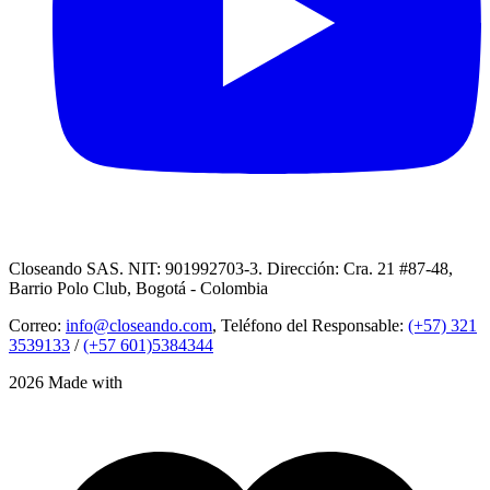
Closeando SAS. NIT: 901992703-3. Dirección: Cra. 21 #87-48,
Barrio Polo Club, Bogotá - Colombia
Correo:
info@closeando.com
, Teléfono del Responsable:
(+57) 321
3539133
/
(+57 601)5384344
2026 Made with