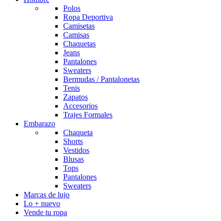
Polos
Ropa Deportiva
Camisetas
Camisas
Chaquetas
Jeans
Pantalones
Sweaters
Bermudas / Pantalonetas
Tenis
Zapatos
Accesorios
Trajes Formales
Embarazo
Chaqueta
Shorts
Vestidos
Blusas
Tops
Pantalones
Sweaters
Marcas de lujo
Lo + nuevo
Vende tu ropa