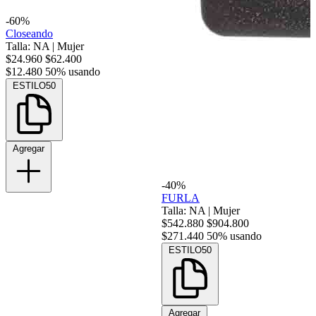
-60%
Closeando
Talla: NA
|
Mujer
$24.960
$62.400
$12.480
50% usando
ESTILO50
Agregar
-40%
FURLA
Talla: NA
|
Mujer
$542.880
$904.800
$271.440
50% usando
ESTILO50
Agregar