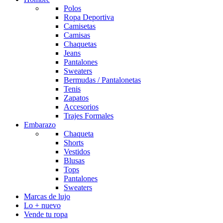
Polos
Ropa Deportiva
Camisetas
Camisas
Chaquetas
Jeans
Pantalones
Sweaters
Bermudas / Pantalonetas
Tenis
Zapatos
Accesorios
Trajes Formales
Embarazo
Chaqueta
Shorts
Vestidos
Blusas
Tops
Pantalones
Sweaters
Marcas de lujo
Lo + nuevo
Vende tu ropa