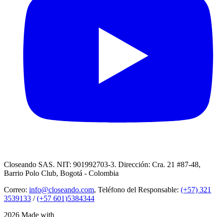
Closeando SAS. NIT: 901992703-3. Dirección: Cra. 21 #87-48,
Barrio Polo Club, Bogotá - Colombia
Correo:
info@closeando.com
, Teléfono del Responsable:
(+57) 321
3539133
/
(+57 601)5384344
2026 Made with