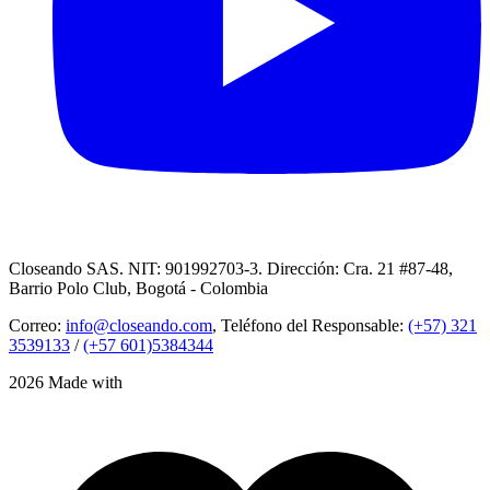
Closeando SAS. NIT: 901992703-3. Dirección: Cra. 21 #87-48,
Barrio Polo Club, Bogotá - Colombia
Correo:
info@closeando.com
, Teléfono del Responsable:
(+57) 321
3539133
/
(+57 601)5384344
2026 Made with