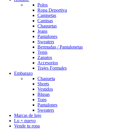
Polos
Ropa Deportiva
Camisetas
Camisas
Chaquetas
Jeans
Pantalones
Sweaters
Bermudas / Pantalonetas
Tenis
Zapatos
Accesorios
Trajes Formales
Embarazo
Chaqueta
Shorts
Vestidos
Blusas
Tops
Pantalones
Sweaters
Marcas de lujo
Lo + nuevo
Vende tu ropa