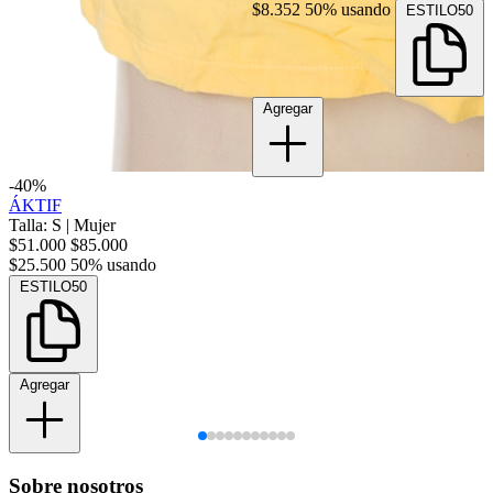
$8.352
50% usando
ESTILO50
Agregar
-40%
ÁKTIF
Talla: S
|
Mujer
$51.000
$85.000
$25.500
50% usando
ESTILO50
Agregar
Sobre nosotros