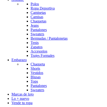
Polos
Ropa Deportiva
Camisetas
Camisas
Chaquetas
Jeans
Pantalones
Sweaters
Bermudas / Pantalonetas
Tenis
Zapatos
Accesorios
Trajes Formales
Embarazo
Chaqueta
Shorts
Vestidos
Blusas
Tops
Pantalones
Sweaters
Marcas de lujo
Lo + nuevo
Vende tu ropa