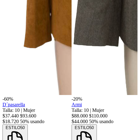
-60%
-20%
D´pasarella
Armi
Talla: 10
|
Mujer
Talla: 10
|
Mujer
$37.440
$93.600
$88.000
$110.000
$18.720
50% usando
$44.000
50% usando
ESTILO50
ESTILO50