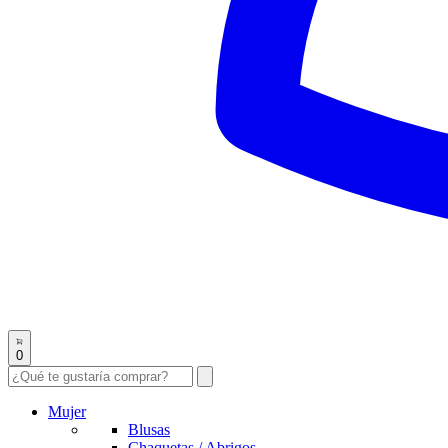
0
Mujer
Blusas
Chaquetas / Abrigos