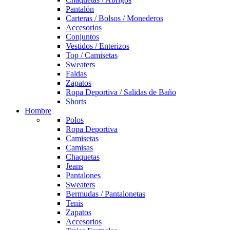
Pantalón
Carteras / Bolsos / Monederos
Accesorios
Conjuntos
Vestidos / Enterizos
Top / Camisetas
Sweaters
Faldas
Zapatos
Ropa Deportiva / Salidas de Baño
Shorts
Hombre
Polos
Ropa Deportiva
Camisetas
Camisas
Chaquetas
Jeans
Pantalones
Sweaters
Bermudas / Pantalonetas
Tenis
Zapatos
Accesorios